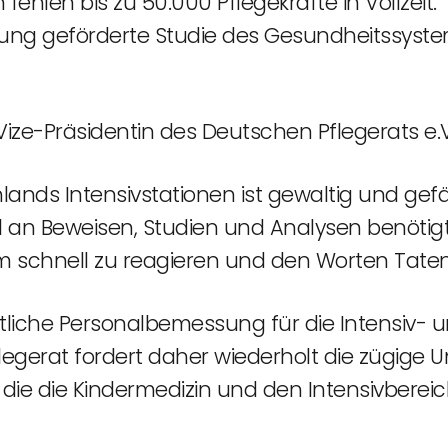
 fehlen bis zu 50.000 Pflegekräfte in Vollzeit
tung geförderte Studie des Gesundheitssystem
 Vize-Präsidentin des Deutschen Pflegerats e.V
lands Intensivstationen ist gewaltig und gef
el an Beweisen, Studien und Analysen benöti
m schnell zu reagieren und den Worten Taten
tliche Personalbemessung für die Intensiv- 
egerat fordert daher wiederholt die zügige 
 die die Kindermedizin und den Intensivbereic