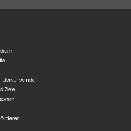
idium
le
Förderverbände
 Ziele
ionen
Förderer