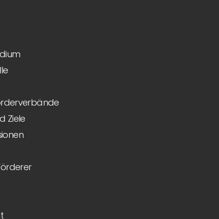
idium
le
Förderverbände
 Ziele
ionen
Förderer
t