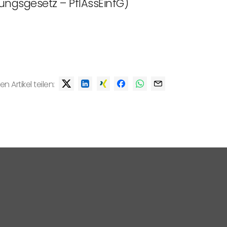
ungsgesetz – PflAssEinfG)
en Artikel teilen: