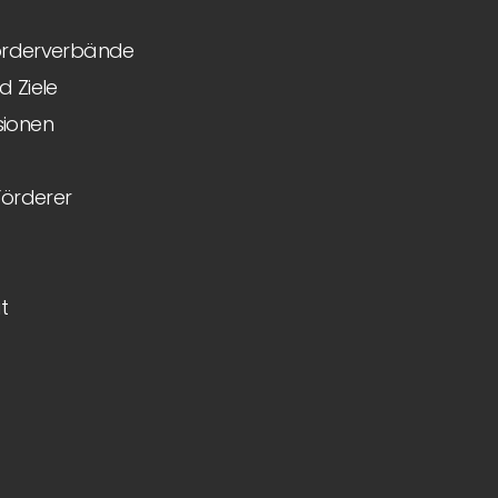
Förderverbände
 Ziele
ionen
Förderer
t