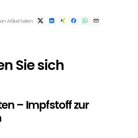
en Artikel teilen:
n Sie sich
en – Impfstoff zur
n