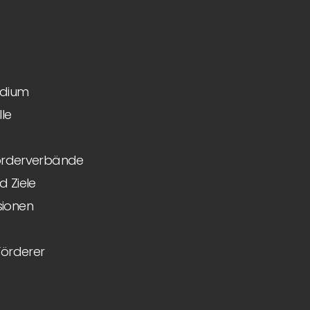
idium
le
Förderverbände
 Ziele
ionen
Förderer