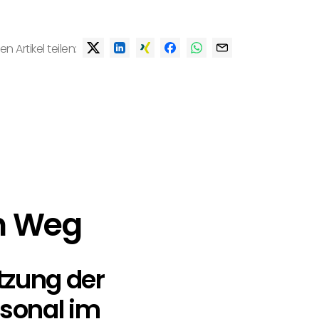
en Artikel teilen:
n Weg
tzung der
sonal im