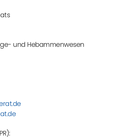
rats
flege- und Hebammenwesen
erat.de
at.de
PR):