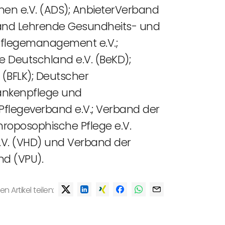
nen e.V. (ADS); AnbieterVerband
rband Lehrende Gesundheits- und
 Pflegemanagement e.V.;
 Deutschland e.V. (BeKD);
 (BFLK); Deutscher
rankenpflege und
 Pflegeverband e.V.; Verband der
roposophische Pflege e.V.
.V. (VHD) und Verband der
nd (VPU).
en Artikel teilen: