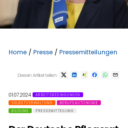
Home
/
Presse
/
Pressemitteilungen
Diesen Artikel teilen:
01.07.2024
ARBEITSBEDINGUNGEN
SELBSTVERWALTUNG
BERUFSAUTONOMIE
BILDUNG
PRESSEMITTEILUNG