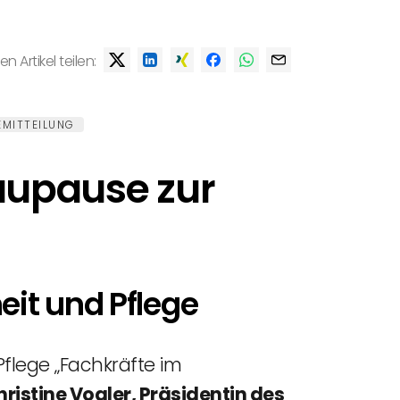
en Artikel teilen:
EMITTEILUNG
aupause zur
it und Pflege
flege „Fachkräfte im
hristine Vogler, Präsidentin des