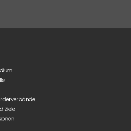
idium
le
Förderverbände
 Ziele
ionen