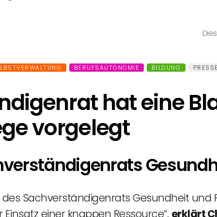
Dies
ELBSTVERWALTUNG
BERUFSAUTONOMIE
BILDUNG
PRESS
ndigenrat hat eine Bl
ege vorgelegt
verständigenrats Gesundhe
 des Sachverständigenrats Gesundheit und P
 Einsatz einer knappen Ressource“,
erklärt C