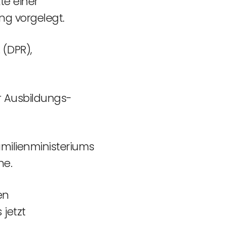
te einer
ng vorgelegt.
 (DPR),
r Ausbildungs-
milienministeriums
he.
en
 jetzt