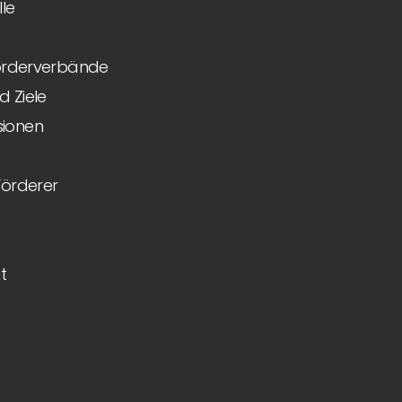
le
Förderverbände
 Ziele
ionen
Förderer
t