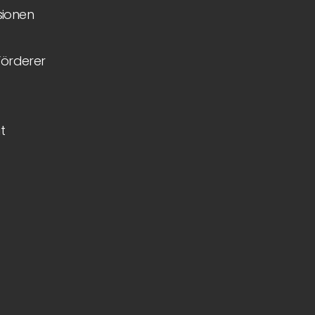
ionen
Förderer
t