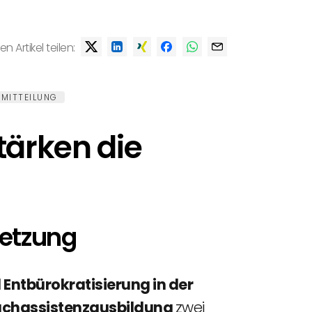
en Artikel teilen:
MITTEILUNG
tärken die
setzung
Entbürokratisierung in der
efachassistenzausbildung
zwei