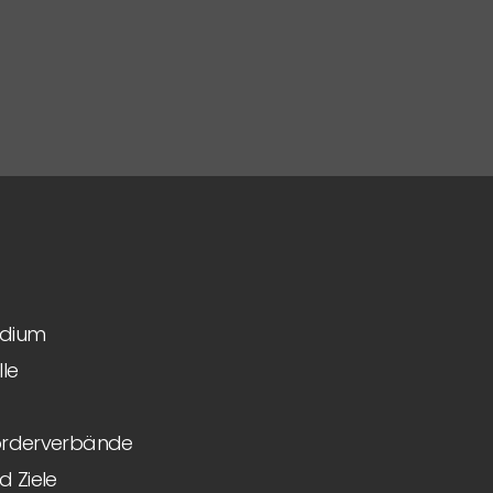
idium
le
Förderverbände
 Ziele