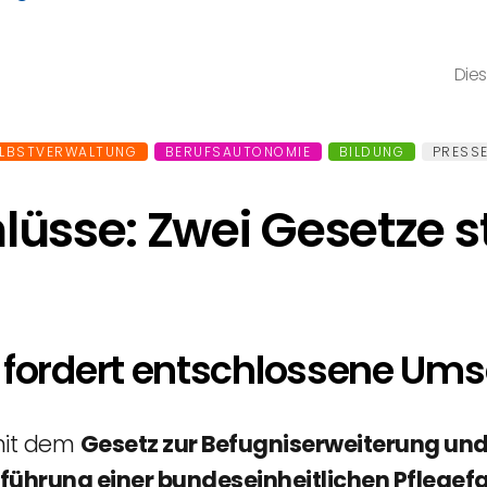
Dies
LBSTVERWALTUNG
BERUFSAUTONOMIE
BILDUNG
PRESSE
üsse: Zwei Gesetze s
t fordert entschlossene Um
mit dem
Gesetz zur Befugniserweiterung und 
inführung einer bundeseinheitlichen Pfleg