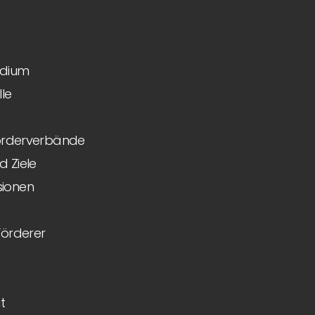
idium
le
Förderverbände
 Ziele
ionen
Förderer
t