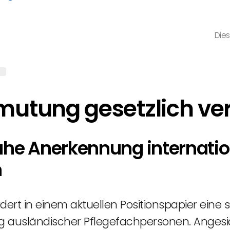
Dies
G
utung gesetzlich ve
ahe Anerkennung internatio
n
dert in einem aktuellen Positionspapier eine 
g ausländischer Pflegefachpersonen. Anges