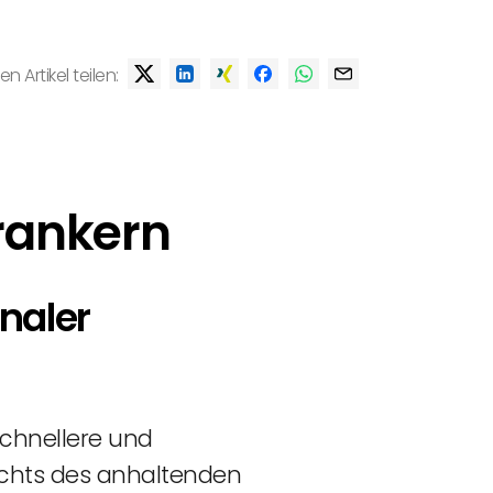
en Artikel teilen:
rankern
naler
schnellere und
ichts des anhaltenden