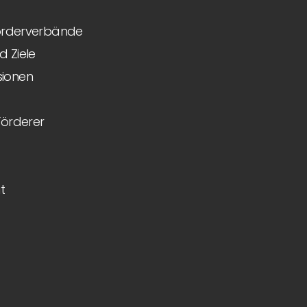
Förderverbände
 Ziele
ionen
Förderer
t