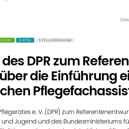
Dies
LDUNG
BAPID
STELLUNGNAHME
 des DPR zum Referen
über die Einführung e
ichen Pflegefachassi
legerates e. V. (DPR) zum Referentenentwur
uen und Jugend und des Bundesministeriums f