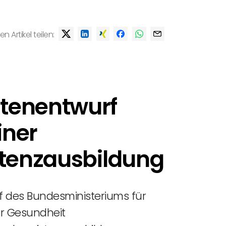
en Artikel teilen:
tenentwurf
iner
stenzausbildung
f des Bundesministeriums für
ür Gesundheit