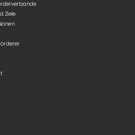
Förderverbände
 Ziele
ionen
Förderer
t