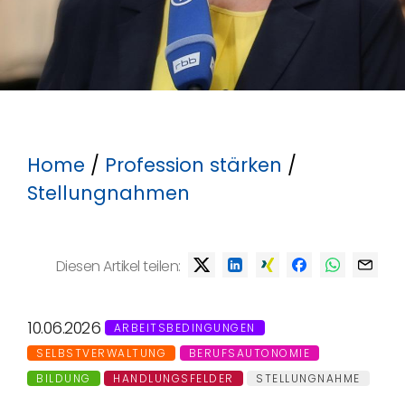
Home
/
Profession stärken
/
Stellungnahmen
Diesen Artikel teilen:
10.06.2026
ARBEITSBEDINGUNGEN
SELBSTVERWALTUNG
BERUFSAUTONOMIE
BILDUNG
HANDLUNGSFELDER
STELLUNGNAHME