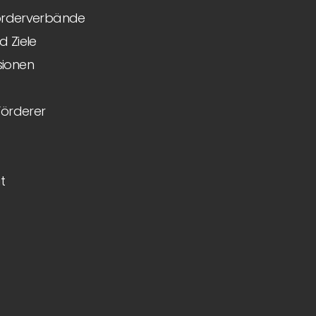
Förderverbände
 Ziele
ionen
Förderer
t