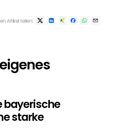
en Artikel teilen:
 eigenes
e bayerische
ine starke