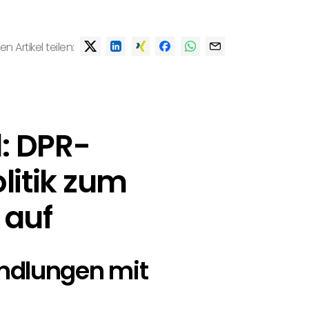
en Artikel teilen:
: DPR-
olitik zum
 auf
andlungen mit