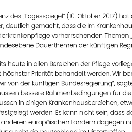
nz des „Tagesspiegel“ (10. Oktober 2017) hat 
ier, deutlich gemacht, dass die im Krankenh
inderkrankenpflege vorherrschenden Themen 
undesebene Dauerthemen der künftigen Regi
ts heute in allen Bereichen der Pflege vorl
 höchster Priorität behandelt werden. Wir be
r von der künftigen Bundesregierung“, sagte
üssen bessere Rahmenbedingungen für die P
üssen in einigen Krankenhausbereichen, etwa 
festgelegt werden. Es kann nicht sein, dass s
n anderen europäischen Ländern dagegen nur
dung sieht sie Deutschland im Hintertreffen.