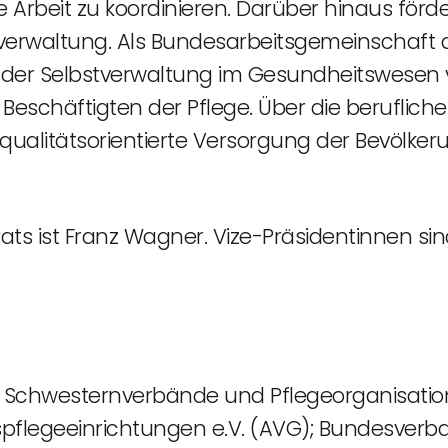
he Arbeit zu koordinieren. Darüber hinaus fö
tverwaltung. Als Bundesarbeitsgemeinschaft 
 Selbstverwaltung im Gesundheitswesen ver
 Beschäftigten der Pflege. Über die beruflich
, qualitätsorientierte Versorgung der Bevölke
ts ist Franz Wagner. Vize-Präsidentinnen sin
r Schwesternverbände und Pflegeorganisatio
tspflegeeinrichtungen e.V. (AVG); Bundesve