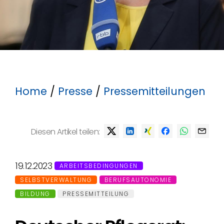
Home
/
Presse
/
Pressemitteilungen
Diesen Artikel teilen:
19.12.2023
ARBEITSBEDINGUNGEN
SELBSTVERWALTUNG
BERUFSAUTONOMIE
BILDUNG
PRESSEMITTEILUNG