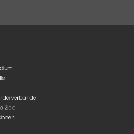
idium
le
Förderverbände
 Ziele
ionen