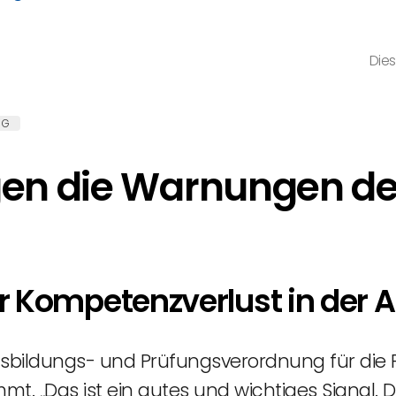
Dies
NG
gen die Warnungen d
 Kompetenzverlust in der A
bildungs- und Prüfungsverordnung für die Pf
t. „Das ist ein gutes und wichtiges Signal. 