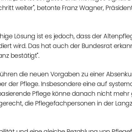
itt weiter", betonte Franz Wagner, Präsident
hige Lösung ist es jedoch, dass der Altenpfl
ert wird. Das hat auch der Bundesrat erkan
nz bestätigt".
 führen die neuen Vorgaben zu einer Absen
ber der Pflege. Insbesondere eine auf system
s basierende Pflege könne danach nicht mehr 
gerecht, die Pflegefachpersonen in der Lan
obilität und eine gleiche Bezahlung von Pfleg