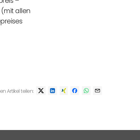
reis –
(mit allen
epreises
en Artikel teilen: